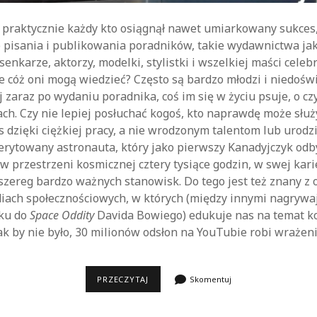
 praktycznie każdy kto osiągnął nawet umiarkowany sukces,
pisania i publikowania poradników, takie wydawnictwa jak
senkarze, aktorzy, modelki, stylistki i wszelkiej maści cele
le cóż oni mogą wiedzieć? Często są bardzo młodzi i niedośw
ej zaraz po wydaniu poradnika, coś im się w życiu psuje, o c
ch. Czy nie lepiej posłuchać kogoś, kto naprawdę może słu
es dzięki ciężkiej pracy, a nie wrodzonym talentom lub urodz
erytowany astronauta, który jako pierwszy Kanadyjczyk odb
 w przestrzeni kosmicznej cztery tysiące godzin, w swej kari
 szereg bardzo ważnych stanowisk. Do tego jest też znany z
iach społecznościowych, w których (między innymi nagrywa
sku do
Space Oddity
Davida Bowiego) edukuje nas na temat k
ak by nie było, 30 milionów odsłon na YouTubie robi wrażeni
CHRIS
PRZECZYTAJ
Skomentuj
HADFIELD,
KOSMICZNY
PORADNIK