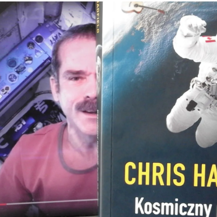
kryminał
komedie
komedie romantyczne
Knausgård
Netflix
Londyn
Nowy Jork
narkotyki
science-
Paryż
sci-fi
polskie filmy
PRL
fiction
USA
thriller
serial BBC
Warszawa
Wydawnictwo Muza
weganizm
Wydawnictwo Uniwersytetu
XIX
Jagiellońskiego
Wydawnictwo Znak
wiek
XX wiek
XVIII wiek