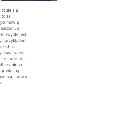
 czuje się
 to są
bryci mówią
iadczeni, a
zym zwykle jest
żyć przykładem
ie? Chris
ył kosmiczny
erze lotniczej
 olbrzymiego
jąc własną
osmosu i pracy
e.