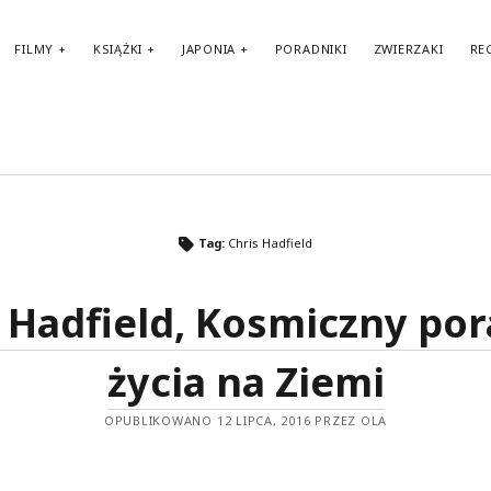
FILMY
KSIĄŻKI
JAPONIA
PORADNIKI
ZWIERZAKI
RE
TAGI
Tag:
Chris Hadfield
amerykańskie filmy
amerykańskie komedie
Anglia
audiobook
BBC
 Hadfield, Kosmiczny po
amerykańskie seriale
Biblioteka Akustyczna
Benedict Cumberbatch
Berlin
brytyjskie seriale
biografie
życia na Ziemi
Fantasy
Francja
filmy biograficzne
francuskie filmy
OPUBLIKOWANO 12 LIPCA, 2016 PRZEZ OLA
francuskie komedie
Haruki Murakami
Japonia
HBO
II wojna światowa
horror
Karl Ove