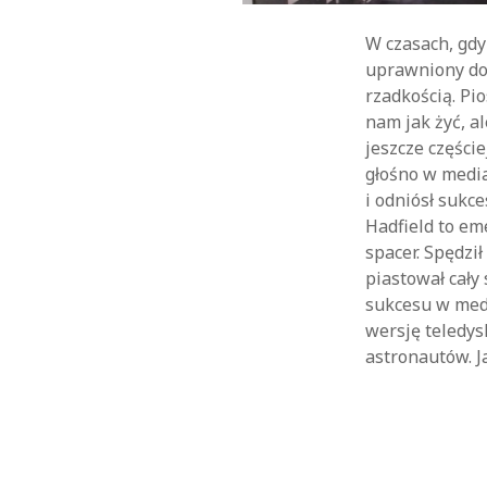
W czasach, gdy
uprawniony do 
rzadkością. Pio
nam jak żyć, a
jeszcze części
głośno w media
i odniósł sukc
Hadfield to em
spacer. Spędził
piastował cały
sukcesu w med
wersję teledy
astronautów. J