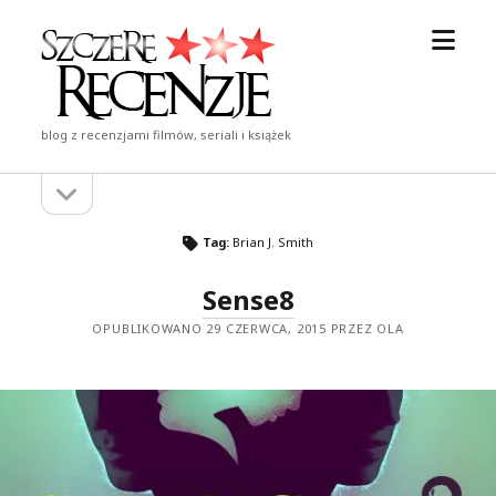
otwór
Szczere
menu
Recenzje
blog z recenzjami filmów, seriali i książek
otwórz
Pasek
pasek
boczny
boczny
Tag:
Brian J. Smith
Sense8
OPUBLIKOWANO 29 CZERWCA, 2015 PRZEZ OLA