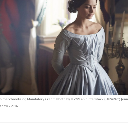
kryminał
komedie
komedie romantyczne
Knausgård
Netflix
Londyn
Nowy Jork
narkotyki
science-
Paryż
sci-fi
polskie filmy
PRL
fiction
USA
thriller
serial BBC
Warszawa
Wydawnictwo Muza
weganizm
Wydawnictwo Uniwersytetu
XIX
Jagiellońskiego
Wydawnictwo Znak
wiek
XX wiek
XVIII wiek
 No merchandising Mandatory Credit: Photo by ITV/REX/Shutterstock (5824892c) Je
V show - 2016