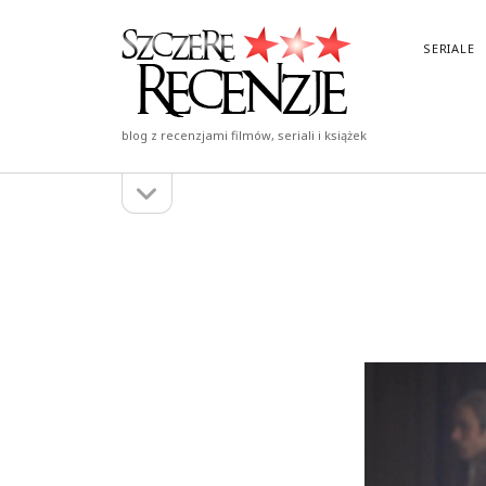
Szczere
SERIALE
Recenzje
blog z recenzjami filmów, seriali i książek
otwórz
Pasek
pasek
boczny
boczny