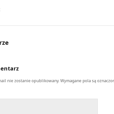
Z
rze
entarz
ail nie zostanie opublikowany.
Wymagane pola są oznaczo