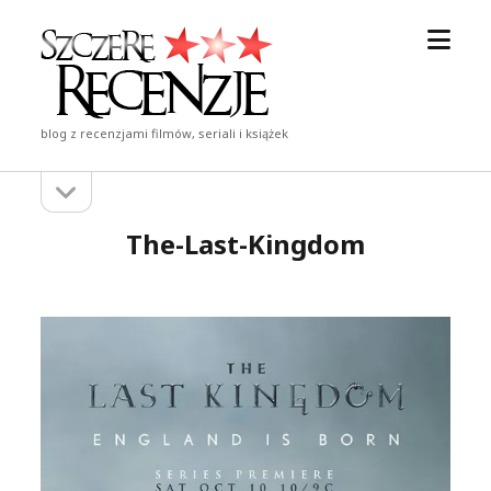
otwór
Szczere
menu
Recenzje
blog z recenzjami filmów, seriali i książek
otwórz
Pasek
pasek
boczny
boczny
The-Last-Kingdom