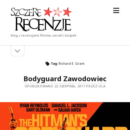
otwór
Szczere
menu
Recenzje
blog z recenzjami filmów, seriali i książek
otwórz
Pasek
pasek
boczny
boczny
Tag:
Richard E. Grant
Bodyguard Zawodowiec
OPUBLIKOWANO 22 SIERPNIA, 2017 PRZEZ OLA