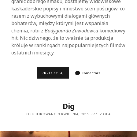
granic dobrego smaku, dostajemy widowiskowe
kaskaderskie popisy i mnóstwo scen pościgów, co
razem z wybuchowymi dialogami głównych
bohaterów, między którymi jest wspaniała
chemia, robi z
Bodyguarda Zawodowca
komediowy
hit. Nic dziwnego, że to właśnie ta produkcja
króluje w rankingach najpopularniejszych filmów
ostatnich miesięcy.
BODYGUARD
PRZECZYTAJ
Komentarz
ZAWODOWIEC
Dig
OPUBLIKOWANO 9 KWIETNIA, 2015 PRZEZ OLA