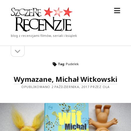
otwór
Szczere
menu
Recenzje
blog z recenzjami filmów, seriali i książek
otwórz
Pasek
pasek
boczny
boczny
Tag:
Pudelek
Wymazane, Michał Witkowski
OPUBLIKOWANO 2 PAŹDZIERNIKA, 2017 PRZEZ OLA