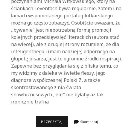
poczynaniami Michała Witkowskiego, który na
ściankach i eventach bywa regularnie, zatem i na
łamach wspomnianego portalu plotkarskiego
można go często zobaczyć. Osobiście uważam, że
,,bywanie” jest niepotrzebną formą promocji
kolejnych przedsięwzięć literackich (autora stać
na więcej), ale z drugiej strony rozumiem, że dla
inteligentnego i (mam nadzieję) odpornego na
głupotę pisarza, jest to ogromne źródło inspiracji.
Zapewne bez przyglądania się z bliska temu, co
my widzimy z daleka w świetle fleszy, jego
diagnoza współczesnej Polski Z, a także
skontrastowanego z nią świata
showbiznesowych ,,elit” nie byłaby aż tak
ironicznie trafna.
WYMAZANE,
PRZECZYTAJ
Skomentuj
MICHAŁ
WITKOWSKI