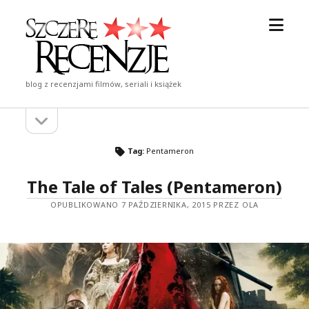
otwór
Szczere
menu
Recenzje
blog z recenzjami filmów, seriali i książek
otwórz
Pasek
pasek
boczny
boczny
Tag:
Pentameron
The Tale of Tales (Pentameron)
OPUBLIKOWANO 7 PAŹDZIERNIKA, 2015 PRZEZ OLA