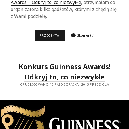
Awards – Odkryj to, co niezwykłe
, otrzymałam od
organizatora kilka gadżetów, którymi z chęcią się
z Wami podzielę.
KONKURS
PRZECZYTAJ
Skomentuj
DLA
CZYTELNIKÓW
Konkurs Guinness Awards!
Odkryj to, co niezwykłe
OPUBLIKOWANO 15 PAŹDZIERNIKA, 2015 PRZEZ OLA