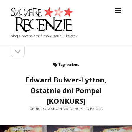
otwór
Szczere
menu
Recenzje
blog z recenzjami filmów, seriali i książek
otwórz
Pasek
pasek
boczny
boczny
Tag:
konkurs
Edward Bulwer-Lytton,
Ostatnie dni Pompei
[KONKURS]
OPUBLIKOWANO 4 MAJA, 2017 PRZEZ OLA