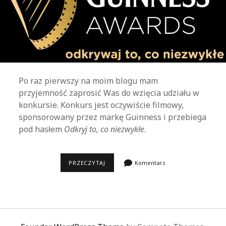
Po raz pierwszy na moim blogu mam
przyjemność zaprosić Was do wzięcia udziału w
konkursie. Konkurs jest oczywiście filmowy,
sponsorowany przez markę Guinness i przebiega
pod hasłem
Odkryj to, co niezwykłe
.
KONKURS
PRZECZYTAJ
Komentarz
GUINNESS
AWARDS!
ODKRYJ
TO,
CO
NIEZWYKŁE