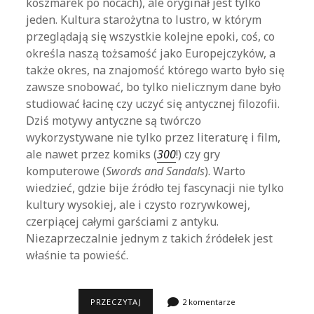
koszmarek po nocach), ale oryginał jest tylko
jeden. Kultura starożytna to lustro, w którym
przeglądają się wszystkie kolejne epoki, coś, co
określa naszą tożsamość jako Europejczyków, a
także okres, na znajomość którego warto było się
zawsze snobować, bo tylko nielicznym dane było
studiować łacinę czy uczyć się antycznej filozofii.
Dziś motywy antyczne są twórczo
wykorzystywane nie tylko przez literaturę i film,
ale nawet przez komiks (
300
!) czy gry
komputerowe (
Swords and Sandals
). Warto
wiedzieć, gdzie bije źródło tej fascynacji nie tylko
kultury wysokiej, ale i czysto rozrywkowej,
czerpiącej całymi garściami z antyku.
Niezaprzeczalnie jednym z takich źródełek jest
właśnie ta powieść.
EDWARD
PRZECZYTAJ
2 komentarze
BULWER-