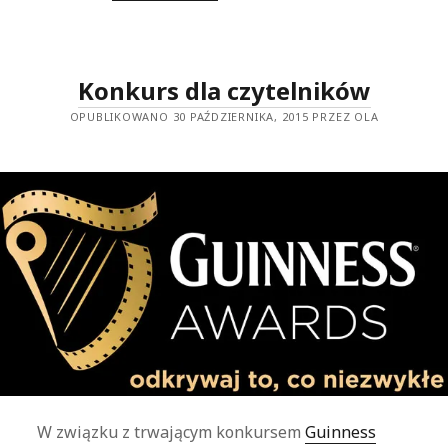
LYTTON,
OSTATNIE
DNI
POMPEI
[KONKURS]
Konkurs dla czytelników
OPUBLIKOWANO 30 PAŹDZIERNIKA, 2015 PRZEZ OLA
W związku z trwającym konkursem
Guinness