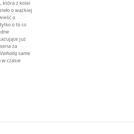
 która z kolei
ieło o ważkiej
wieść o
ylko o to co
ędne
kazujące już
lsena za
z
Valhallą
same
u w czasie