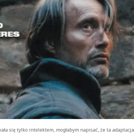
kryminał
komedie
komedie romantyczne
Knausgård
Netflix
Londyn
Nowy Jork
narkotyki
science-
Paryż
sci-fi
polskie filmy
PRL
fiction
USA
thriller
serial BBC
Warszawa
Wydawnictwo Muza
weganizm
Wydawnictwo Uniwersytetu
XIX
Jagiellońskiego
Wydawnictwo Znak
wiek
XX wiek
XVIII wiek
ła się tylko intelektem, mogłabym napisać, że ta adaptacj