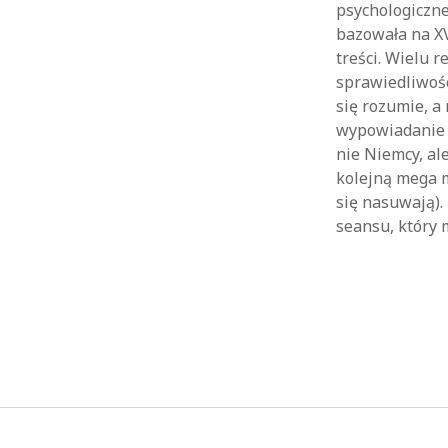
psychologiczne
bazowała na XV
treści. Wielu 
sprawiedliwości
się rozumie, a
wypowiadanie s
nie Niemcy, a
kolejną mega m
się nasuwają).
seansu, który 