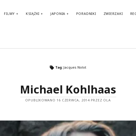
FILMY
KSIĄŻKI
JAPONIA
PORADNIKI
ZWIERZAKI
RE
TAGI
Tag:
Jacques Nolot
amerykańskie filmy
amerykańskie komedie
Anglia
audiobook
BBC
amerykańskie seriale
Michael Kohlhaas
Biblioteka Akustyczna
Benedict Cumberbatch
Berlin
brytyjskie seriale
biografie
OPUBLIKOWANO 16 CZERWCA, 2014 PRZEZ OLA
Fantasy
Francja
filmy biograficzne
francuskie filmy
francuskie komedie
Haruki Murakami
Japonia
HBO
II wojna światowa
horror
Karl Ove