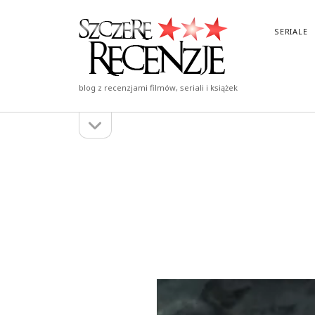
Szczere
SERIALE
Recenzje
blog z recenzjami filmów, seriali i książek
otwórz
Pasek
pasek
boczny
boczny