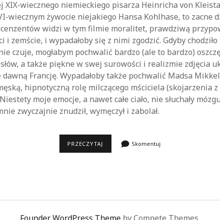
j XIX-wiecznego niemieckiego pisarza Heinricha von Kleista,
I-wiecznym żywocie niejakiego Hansa Kohlhase, to zacne dz
recenzentów widzi w tym filmie moralitet, prawdziwą przypo
 i zemście, i wypadałoby się z nimi zgodzić. Gdyby chodziło t
 nie czuje, mogłabym pochwalić bardzo (ale to bardzo) oszcz
łów, a także piękne w swej surowości i realizmie zdjęcia u
le dawną Francję. Wypadałoby także pochwalić Madsa Mikke
ęską, hipnotyczną rolę milczącego mściciela (skojarzenia 
 Niestety moje emocje, a nawet całe ciało, nie słuchały mózg
mnie zwyczajnie znudził, wymęczył i zabolał.
MICHAEL
PRZECZYTAJ
Skomentuj
KOHLHAAS
Founder WordPress Theme
by Compete Themes.