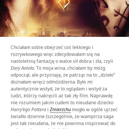
Chciałam sobie obejrzeć coś lekkiego i
rozrywkowego więc zdecydowałam się na
nastoletnią fantazję o walce sił dobra i zła, czyli
Dary Anioła
. To moja wina, chciałam by mózg
odpoczął, ale przyznaję, że patrząc na to ,,dzieło”
doznałam wręcz odmóżdżenia. Było mi
autentycznie wstyd, że to oglądam i wstyd za
ludzi, którzy nakręcili aż tak zły film. Naprawdę
nie rozumiem jakim cudem to nieudane dziecko
Harry’ego Pottera
i
Zmierzchu
mogło w ogóle ujrzeć
światło dzienne (szczególnie, że wampirza saga
jest tak nieudana, że nie powinna inspirować do