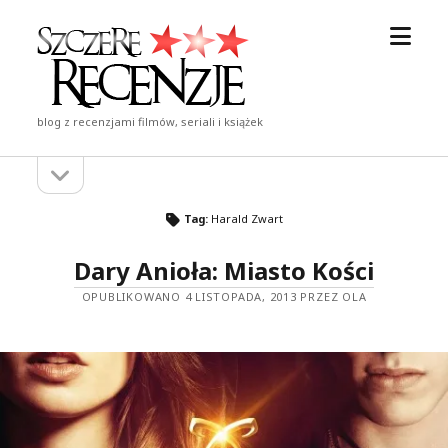
otwór
Szczere
menu
Recenzje
blog z recenzjami filmów, seriali i książek
otwórz
Pasek
pasek
boczny
boczny
Tag:
Harald Zwart
Dary Anioła: Miasto Kości
OPUBLIKOWANO 4 LISTOPADA, 2013 PRZEZ OLA