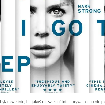
kryminał
komedie
komedie romantyczne
Knausgård
Netflix
Londyn
Nowy Jork
narkotyki
science-
Paryż
sci-fi
polskie filmy
PRL
fiction
USA
thriller
serial BBC
Warszawa
Wydawnictwo Muza
weganizm
Wydawnictwo Uniwersytetu
XIX
Jagiellońskiego
Wydawnictwo Znak
wiek
XX wiek
XVIII wiek
byłam w kinie, bo jakoś nic szczególnie porywającego nie p