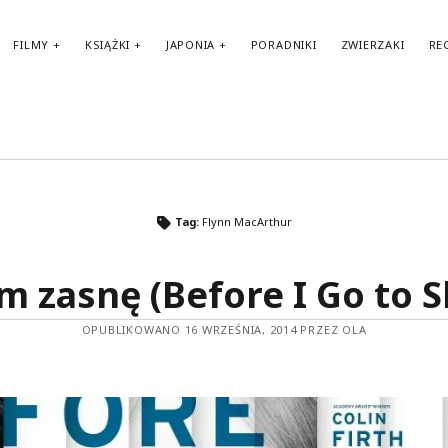
FILMY
KSIĄŻKI
JAPONIA
PORADNIKI
ZWIERZAKI
RE
TAGI
Tag:
Flynn MacArthur
amerykańskie filmy
amerykańskie komedie
Anglia
audiobook
BBC
m zasnę (Before I Go to S
amerykańskie seriale
Biblioteka Akustyczna
Benedict Cumberbatch
Berlin
brytyjskie seriale
biografie
OPUBLIKOWANO 16 WRZEŚNIA, 2014 PRZEZ OLA
Fantasy
Francja
filmy biograficzne
francuskie filmy
francuskie komedie
Haruki Murakami
Japonia
HBO
II wojna światowa
horror
Karl Ove