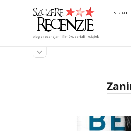
Szczere
SERIALE
Recenzje
blog z recenzjami filmów, seriali i książek
otwórz
Pasek
pasek
boczny
boczny
Zani