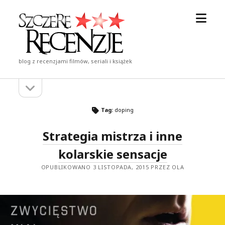
otwór
Szczere
menu
Recenzje
blog z recenzjami filmów, seriali i książek
otwórz
Pasek
pasek
boczny
boczny
Tag:
doping
Strategia mistrza i inne
kolarskie sensacje
OPUBLIKOWANO 3 LISTOPADA, 2015 PRZEZ OLA