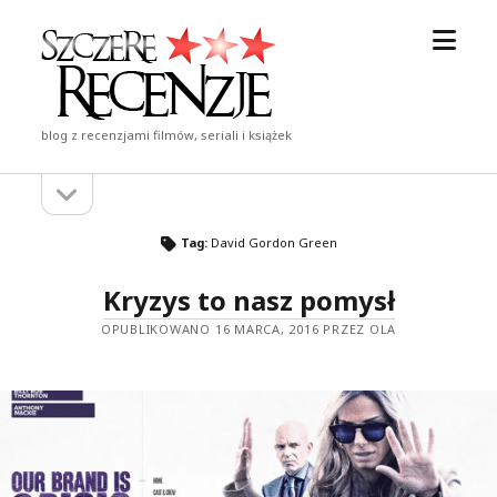
otwór
Szczere
menu
Recenzje
blog z recenzjami filmów, seriali i książek
otwórz
Pasek
pasek
boczny
boczny
Tag:
David Gordon Green
Kryzys to nasz pomysł
OPUBLIKOWANO 16 MARCA, 2016 PRZEZ OLA