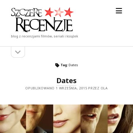
otwór
Szczere
menu
Recenzje
blog z recenzjami filmów, seriali i książek
otwórz
Pasek
pasek
boczny
boczny
Tag:
Dates
Dates
OPUBLIKOWANO 1 WRZEŚNIA, 2015 PRZEZ OLA