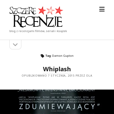
otwór
Szczere
menu
Recenzje
blog z recenzjami filmów, seriali i książek
otwórz
Pasek
pasek
boczny
boczny
Tag:
Damon Gupton
Whiplash
OPUBLIKOWANO 7 STYCZNIA, 2015 PRZEZ OLA