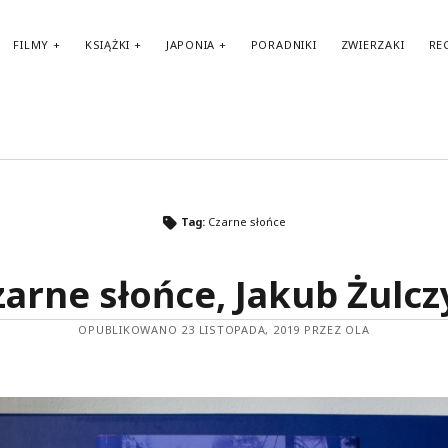
FILMY
KSIĄŻKI
JAPONIA
PORADNIKI
ZWIERZAKI
RE
TAGI
Tag:
Czarne słońce
amerykańskie filmy
amerykańskie komedie
Anglia
audiobook
BBC
zarne słońce, Jakub Żulcz
amerykańskie seriale
Biblioteka Akustyczna
Benedict Cumberbatch
Berlin
brytyjskie seriale
biografie
OPUBLIKOWANO 23 LISTOPADA, 2019 PRZEZ OLA
Fantasy
Francja
filmy biograficzne
francuskie filmy
francuskie komedie
Haruki Murakami
Japonia
HBO
II wojna światowa
horror
Karl Ove