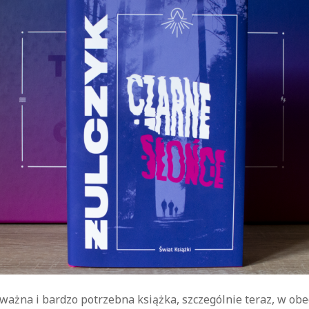
kryminał
komedie
komedie romantyczne
Knausgård
Netflix
Londyn
Nowy Jork
narkotyki
science-
Paryż
sci-fi
polskie filmy
PRL
fiction
USA
thriller
serial BBC
Warszawa
Wydawnictwo Muza
weganizm
Wydawnictwo Uniwersytetu
XIX
Jagiellońskiego
Wydawnictwo Znak
wiek
XX wiek
XVIII wiek
 ważna i bardzo potrzebna książka, szczególnie teraz, w obe