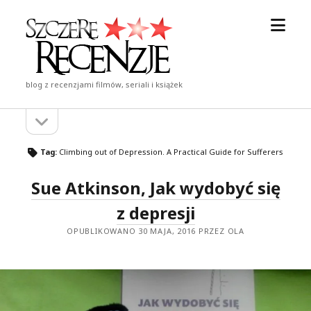
otwór
Szczere
menu
Recenzje
blog z recenzjami filmów, seriali i książek
otwórz
Pasek
pasek
boczny
boczny
Tag:
Climbing out of Depression. A Practical Guide for Sufferers
Sue Atkinson, Jak wydobyć się
z depresji
OPUBLIKOWANO 30 MAJA, 2016 PRZEZ OLA