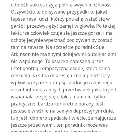
odnieśli sukces i żyją pełnią swych możliwości.
Oczywiście te opisywane przypadki to jakaś
lepsza rasa ludzi, którzy potrafią wziąć się w
garść i przezwyciężyć zamęt w głowie. Po takiej
lekturze człowiek czuje się jeszcze gorzej i ma
ochotę jedynie wpełznąć pod dywan by zostać
tam na zawsze. Na szczęście poradnik Sue
Atkinson nie ma z tymi dołującymi publikacjami
nic wspólnego. To książka napisana przez
inteligentną i empatyczną osobę, która sama
cierpiała na silną depresję i zna jej niszczący
wpływ na życie z autopsji. Żadnego radosnego
szczebiotania, żadnych przechwałek jaka to jest
wspaniała, że jej się udało a nam nie, tylko
praktyczne, bardzo konkretne porady. Jeśli
jesteście właśnie na samym depresyjnym dnie,
lub jeśli dopiero spadacie i wiecie, że najgorsze
jeszcze przed wami, ten poradnik może was