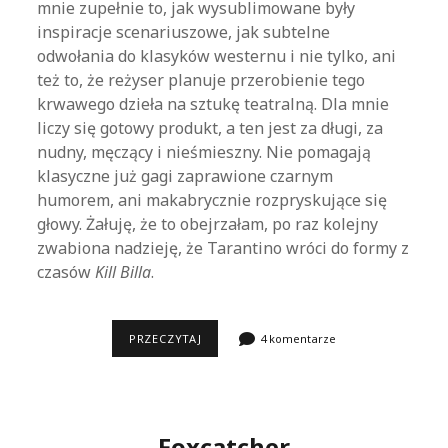
mnie zupełnie to, jak wysublimowane były
inspiracje scenariuszowe, jak subtelne
odwołania do klasyków westernu i nie tylko, ani
też to, że reżyser planuje przerobienie tego
krwawego dzieła na sztukę teatralną. Dla mnie
liczy się gotowy produkt, a ten jest za długi, za
nudny, męczący i nieśmieszny. Nie pomagają
klasyczne już gagi zaprawione czarnym
humorem, ani makabrycznie rozpryskujące się
głowy. Żałuję, że to obejrzałam, po raz kolejny
zwabiona nadzieję, że Tarantino wróci do formy z
czasów
Kill Billa
.
NIENAWISTNA
PRZECZYTAJ
4 komentarze
ÓSEMKA
Foxcatcher