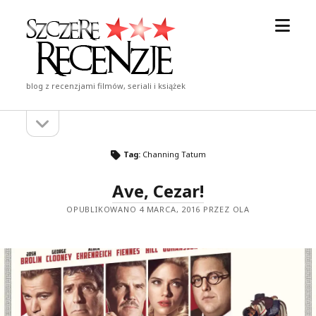
otwór
Szczere
menu
Recenzje
blog z recenzjami filmów, seriali i książek
otwórz
Pasek
pasek
boczny
boczny
Tag:
Channing Tatum
Ave, Cezar!
OPUBLIKOWANO 4 MARCA, 2016 PRZEZ OLA