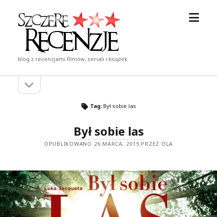
otwór
Szczere
menu
Recenzje
blog z recenzjami filmów, seriali i książek
otwórz
Pasek
pasek
boczny
boczny
Tag:
Był sobie las
Był sobie las
OPUBLIKOWANO 26 MARCA, 2015 PRZEZ OLA