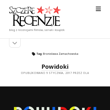
otwór
Szczere
menu
Recenzje
blog z recenzjami filmów, seriali i książek
otwórz
Pasek
pasek
boczny
boczny
Tag:
Bronisława Zamachowska
Powidoki
OPUBLIKOWANO 9 STYCZNIA, 2017 PRZEZ OLA