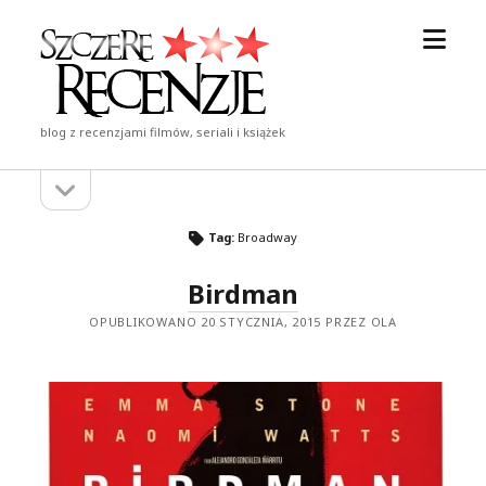
otwór
Szczere
menu
Recenzje
blog z recenzjami filmów, seriali i książek
otwórz
Pasek
pasek
boczny
boczny
Tag:
Broadway
Birdman
OPUBLIKOWANO 20 STYCZNIA, 2015 PRZEZ OLA