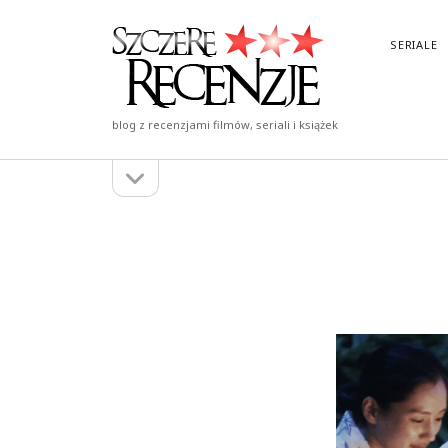
Szczere
SERIALE
Recenzje
blog z recenzjami filmów, seriali i książek
otwórz
Pasek
pasek
boczny
boczny