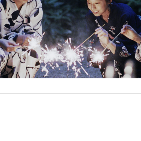
kryminał
komedie
komedie romantyczne
Knausgård
Netflix
Londyn
Nowy Jork
narkotyki
science-
Paryż
sci-fi
polskie filmy
PRL
fiction
USA
thriller
serial BBC
Warszawa
Wydawnictwo Muza
weganizm
Wydawnictwo Uniwersytetu
XIX
Jagiellońskiego
Wydawnictwo Znak
wiek
XX wiek
XVIII wiek