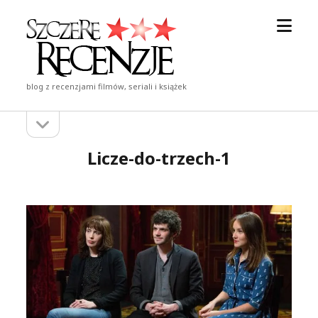
otwór
Szczere
menu
Recenzje
blog z recenzjami filmów, seriali i książek
otwórz
Pasek
pasek
boczny
boczny
Licze-do-trzech-1